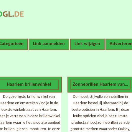
Categorieën
Link aanmelden
Link wijzigen
Advertere
Haarlem brillenwinkel
Zonnebrillen Haarlem van A-
De gezelligste brillenwinkel van
De meest stijlvolle zonnebrillen in
Haarlem en omstreken vind je in de
Haarlem bestel Jij uiteraard bij de
leukste winkelstraat van Haarlem.
beste opticien in Haarlem. Bij deze
aat je verrassen in deze brillenwinkel
leuke opticien vind je het ruimste
aarlem waar je het grootste aanbod
productaanbod zonnebrillen van de
an brillen, glazen, monturen. In onze
grootste merken waaronder Oakley,