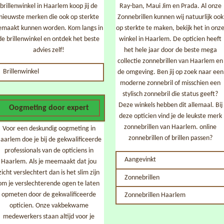
brillenwinkel in Haarlem koop jij de
Ray-ban, Maui Jim en Prada. Al onze
nieuwste merken die ook op sterkte
Zonnebrillen kunnen wij natuurlijk ook
emaakt kunnen worden. Kom langs in
op sterkte te maken, bekijk het in onz
de brillenwinkel en ontdek het beste
winkel in Haarlem. De opticien heeft
advies zelf!
het hele jaar door de beste mega
collectie zonnebrillen van Haarlem en
Brillenwinkel
de omgeving. Ben jij op zoek naar een
moderne zonnebril of misschien een
stylisch zonnebril die status geeft?
Deze winkels hebben dit allemaal. Bij
Oogmeting door expert
deze opticien vind je de leukste merk
zonnebrillen van Haarlem. online
Voor een deskundig oogmeting in
zonnebrillen of brillen passen?
aarlem doe je bij de gekwalificeerde
professionals van de opticiens in
Aangevinkt
Haarlem. Als je meemaakt dat jou
icht verslechtert dan is het slim zijn
Zonnebrillen
om je verslechterende ogen te laten
opmeten door de gekwalificeerde
Zonnebrillen Haarlem
opticien. Onze vakbekwame
medewerkers staan altijd voor je