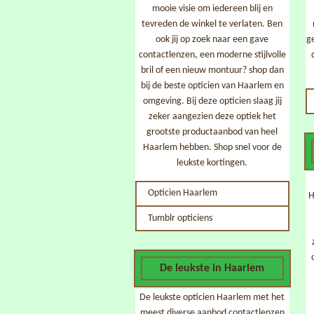
mooie visie om iedereen blij en
tevreden de winkel te verlaten. Ben
ook jij op zoek naar een gave
g
contactlenzen, een moderne stijlvolle
bril of een nieuw montuur? shop dan
bij de beste opticien van Haarlem en
omgeving. Bij deze opticien slaag jij
zeker aangezien deze optiek het
grootste productaanbod van heel
Haarlem hebben. Shop snel voor de
leukste kortingen.
Opticien Haarlem
H
Tumblr opticiens
z
De leukste in Haarlem
De leukste opticien Haarlem met het
meest diverse aanbod contactlenzen